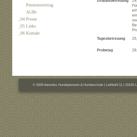
Urlaubsbetreuung
29
Pensionsvertrag
Fü
er
AGBs
ei
_04 Presse
so
Be
_05 Links
Pr
_06 Kontakt
Tagesbetreuung
25
Probetag
29
© 2009 leinenlos Hundepension & Hundeschule | Leihbühl 11 | 33165 L