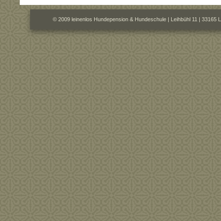
© 2009 leinenlos Hundepension & Hundeschule | Leihbühl 11 | 33165 L