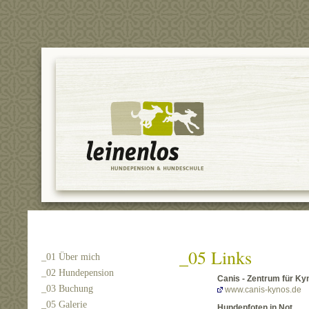
_05 Links
_01 Über mich
_02 Hundepension
Canis - Zentrum für Ky
_03 Buchung
www.canis-kynos.de
_05 Galerie
Hundepfoten in Not