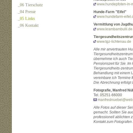
www.hundepfoten-in-n
_06 Tierschutz
_04 Presse
Hunde-Farm "Eifel"
www.hundefarm-eifel.
_05 Links
Vermittlung von Jagdh
_06 Kontakt
www.krambambulli.de
Tiergesundheitszentrum
www.tgz-lichtenau.de
Alle mir anvertrauten 
Tiergesundheitszentrum 
übernehme ich auch Tie
Pensionszeit für Sie. I
Tiergesundheits-zentru
Behandlung mit einem U
vereinbare ich Termine f
Die Abrechnung erfolgt ü
Fotografie, Manfred Nü
Tel. 05251-66000
manfrednuebel@web
Alle Fotos auf dieser S
gemacht. Sollten Sie au
professionell ablichten 
Kontakt zum Fotografen 