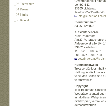
Gewerbegebiet Leihbüh
_06 Tierschutz
Leihbühl 11
33165 Lichtenau
_04 Presse
Telefon: 05295-284040
_05 Links
info@leinenlos-lichte
_06 Kontakt
Steuernummer:
339/5012/2023
Aufsichtsbehörde:
Kreis Paderborn
Amt für Verbrauchersch
Aldegreverstraße 10 - 1
33102 Paderborn
Tel. 05251 308 - 482
Fax. 05251 308 - 488
veterinaeramt@kreis-
Haftungshinweis:
Trotz sorgfältiger inhal
Haftung für die Inhalte e
verlinkten Seiten sind a
verantwortlich.
Copyright
Text, Bilder und Grafik
Webpräsenz unterliegen
Inhalt dieser Webpräsenz 
nicht kopiert, verbreitet
gemacht werden.