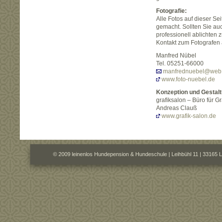
Fotografie:
Alle Fotos auf dieser S
gemacht. Sollten Sie au
professionell ablichten 
Kontakt zum Fotografen 
Manfred Nübel
Tel. 05251-66000
manfrednuebel@web
www.foto-nuebel.de
Konzeption und Gestalt
grafiksalon – Büro für 
Andreas Clauß
www.grafik-salon.de
© 2009 leinenlos Hundepension & Hundeschule | Leihbühl 11 | 33165 L